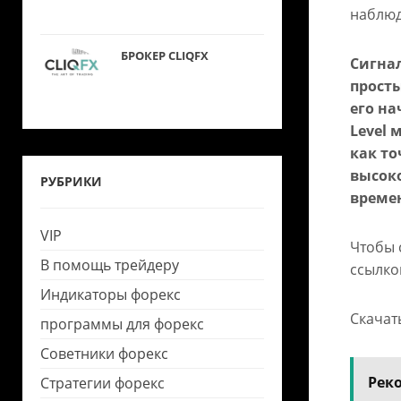
наблюд
БРОКЕР CLIQFX
Сигна
прост
его н
Level 
как то
высоко
РУБРИКИ
времен
VIP
Чтобы 
В помощь трейдеру
ссылко
Индикаторы форекс
Скачать
программы для форекс
Советники форекс
Рек
Стратегии форекс