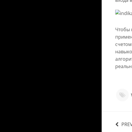
Чтобы 
примен
счетом
навыко
алгори
реальн
PRE