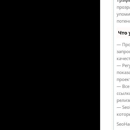
прозр
упоми
потен
Что 
— Про
запро
качес
— Рег
показ
проек
— Все
ссылк
релиз
— Seo
котор
SeoHa