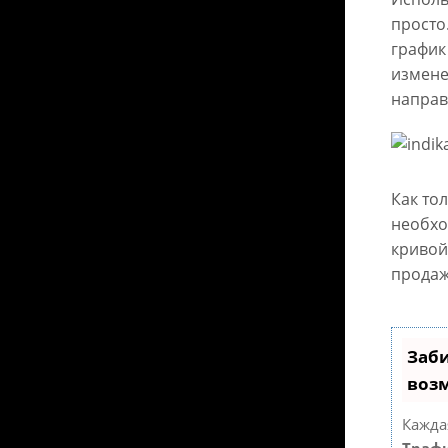
просто
график
измене
направ
Как то
необхо
кривой
продаж
Заби
воз
Кажда
Трафи