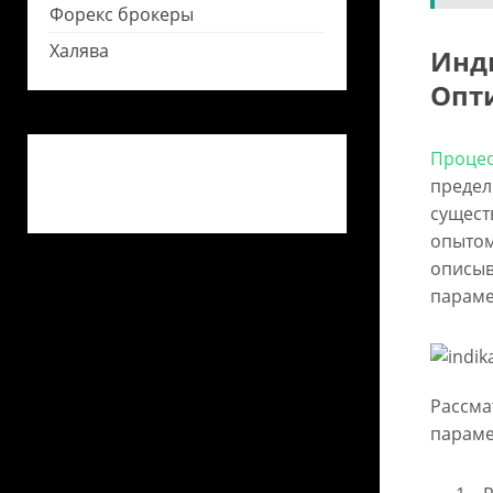
Форекс брокеры
Халява
Инди
Опт
Процес
предел
сущест
опытом
описыв
параме
Рассма
параме