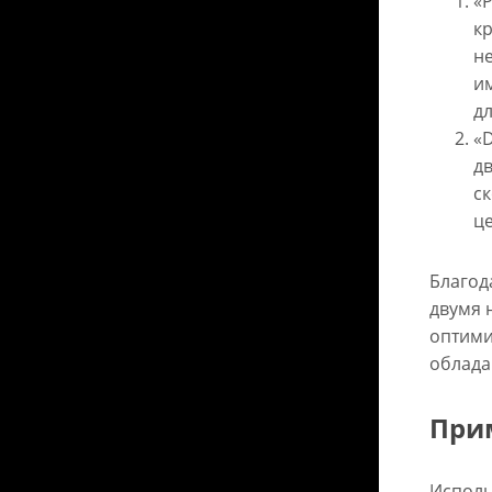
«P
к
не
и
дл
«D
дв
с
ц
Благод
двумя 
оптими
облада
При
Исполь