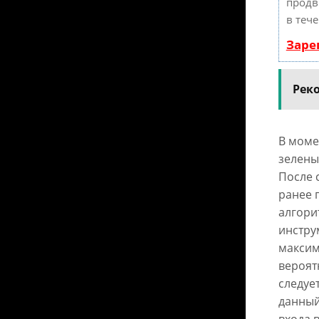
продв
в теч
Заре
Рек
В моме
зелены
После 
ранее 
алгори
инстру
максим
вероят
следует
данный
входа в