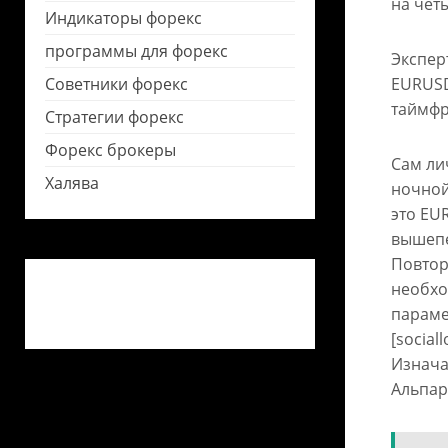
на чет
Индикаторы форекс
программы для форекс
Экспер
Советники форекс
EURUSD
таймфр
Стратегии форекс
Форекс брокеры
Сам ли
Халява
ночной
это EU
вышепе
Повтор
необхо
параме
[social
Изначал
Альпар