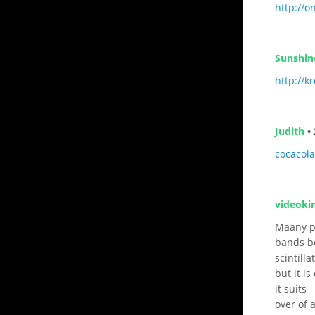
http://o
Sunshin
http://k
Judith
•
cocacola
videokin
Maany pe
bands b
scintilla
but it i
it suits
over of 