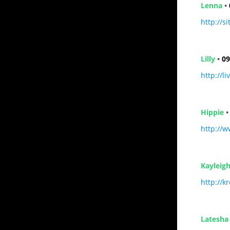
Lenna
•
http://s
Lilly
•
09
http://l
Hippie
http://w
Kayleig
http://k
Latesha