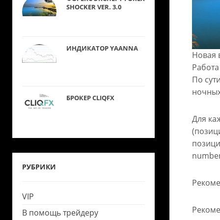
SHOCKER VER. 3.0
ИНДИКАТОР YAANNA
Новая 
Работа
По сути
ночных
БРОКЕР CLIQFX
Для ка
(позиц
позици
number
РУБРИКИ
Реком
VIP
Рекоме
В помощь трейдеру