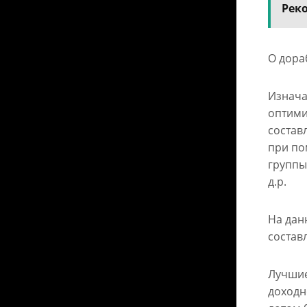
Рек
О дора
Изнача
оптими
состав
при по
группы
д.р.
На дан
составл
Лучшие
доходн