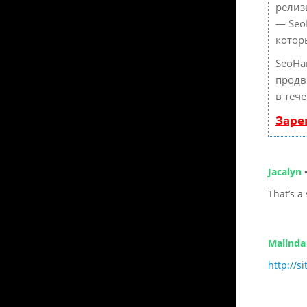
релиз
— Seo
котор
SeoHa
продв
в теч
Заре
Jacalyn
That’s a
Malinda
http://