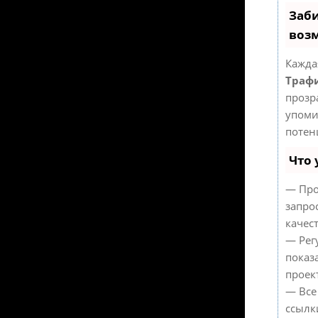
Заби
воз
Кажда
Трафи
прозр
упоми
потен
Что 
— Про
запро
качес
— Рег
показ
проек
— Все
ссылк