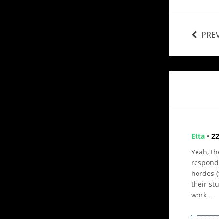
PRE
Etta
•
22
Yeah, the
responde
hordes (
their st
work…