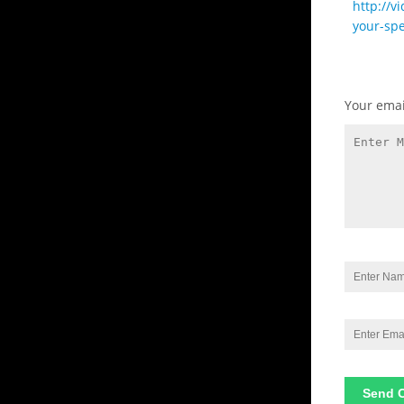
http://v
your-spe
Your emai