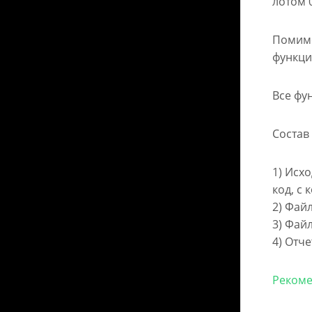
лотом 0
Помимо
функци
Все фу
Состав
1) Исх
код, с
2) Фай
3) Фай
4) Отче
Рекоме