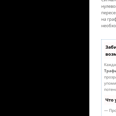
нулево
пересе
на гра
необхо
Заби
воз
Кажда
Трафи
прозр
упоми
потен
Что 
— Про