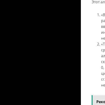
Этот а
«B
ра
в
и
н
«T
ср
а
ск
0,
ц
с
не
Рек