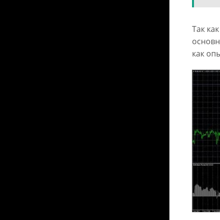
Так ка
основн
как оп