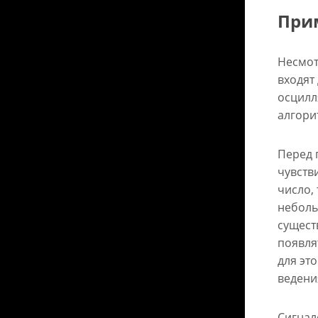
При
Несмот
входят
осцилл
алгори
Перед 
чувств
число, 
неболь
сущест
появля
для эт
ведени
Сигнал