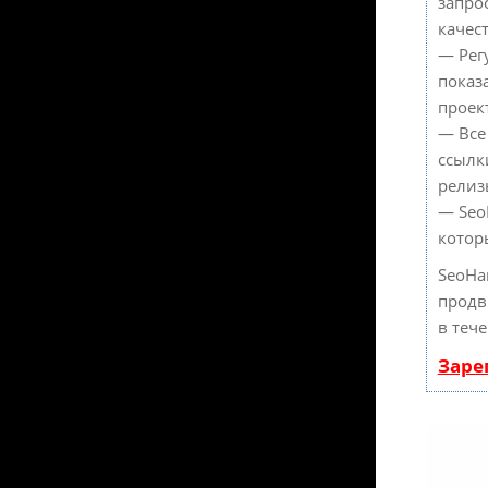
запро
качес
— Рег
показ
проек
— Все
ссылк
релиз
— Seo
котор
SeoHa
продв
в теч
Заре