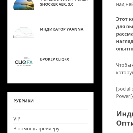
над ней
SHOCKER VER. 3.0
Этот 
для вы
ИНДИКАТОР YAANNA
рассм
нагля
опытн
БРОКЕР CLIQFX
Чтобы 
котору
[social
Power[/
РУБРИКИ
Инди
VIP
Опт
В помощь трейдеру