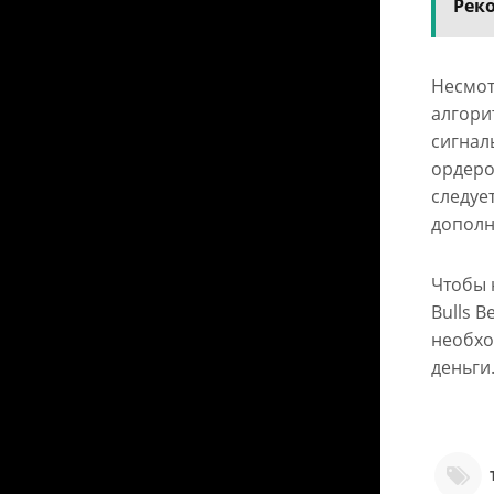
Рек
Несмот
алгори
сигнал
ордеро
следуе
дополн
Чтобы 
Bulls 
необхо
деньги