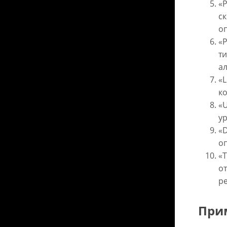
«P
с
о
«P
т
а
«L
к
«U
у
«D
о
«T
о
р
При