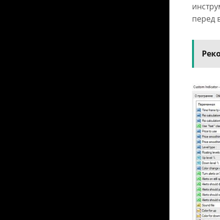
инстру
перед 
Рек