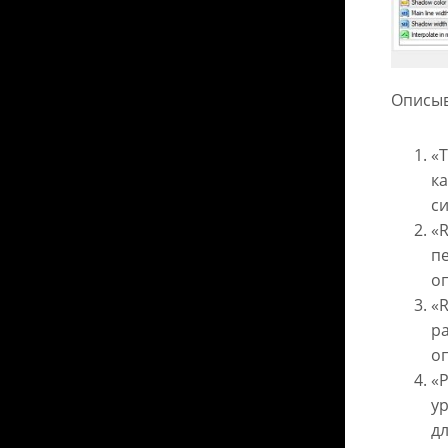
Описыв
«T
ка
си
«R
пе
о
«R
ра
о
«P
у
дл