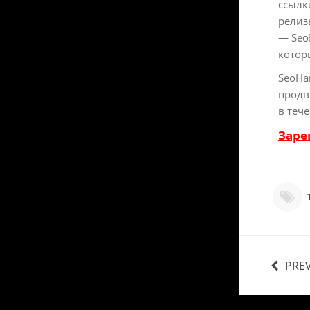
ссылк
релиз
— Seo
котор
SeoHa
продв
в теч
Заре
PRE