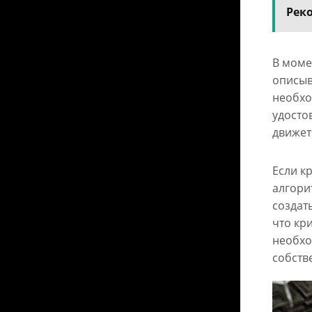
Рек
В моме
описыв
необхо
удосто
движет
Если к
алгори
создат
что кр
необхо
собств