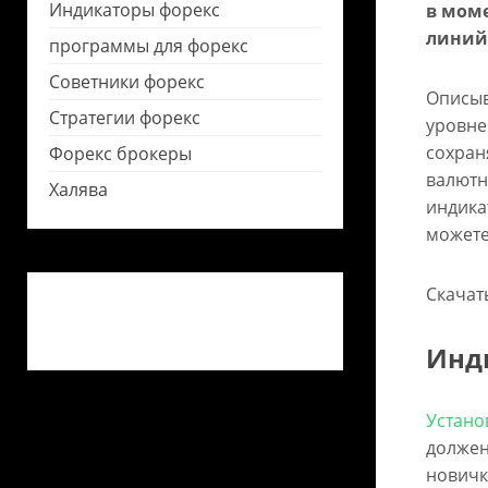
Индикаторы форекс
в моме
линий
программы для форекс
Советники форекс
Описыв
Стратегии форекс
уровне
сохран
Форекс брокеры
валютн
Халява
индика
можете
Скачат
Инди
Устано
должен
новичк