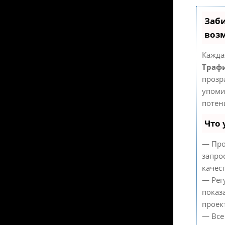
Заби
воз
Кажда
Трафи
прозр
упоми
потен
Что 
— Про
запро
качес
— Рег
показ
проек
— Все