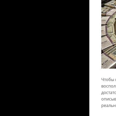
Чтобы 
воспол
достат
описыв
реальн