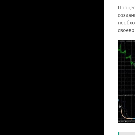
Процес
создан
необхо
своевр