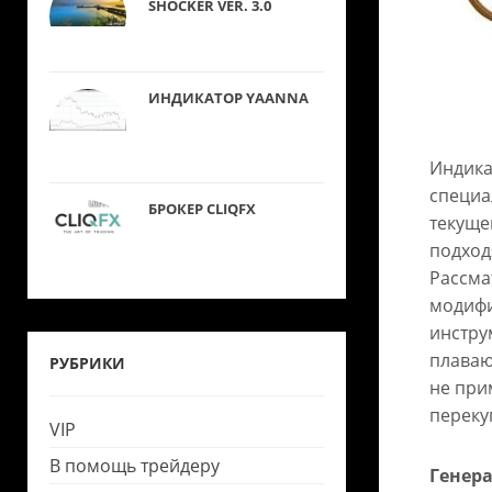
SHOCKER VER. 3.0
ИНДИКАТОР YAANNA
Индика
специа
БРОКЕР CLIQFX
текуще
подход
Рассма
модифи
инстру
плаваю
РУБРИКИ
не при
переку
VIP
В помощь трейдеру
Генер