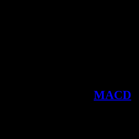
модифицированной верси
алгоритма MACD, который
среди профессиональных т
новичков.
Индикатор MACD Xtr пр
алгоритм, как и
MACD
,
дополнениями. Основны
алгоритма является то, 
необходимых вычислени