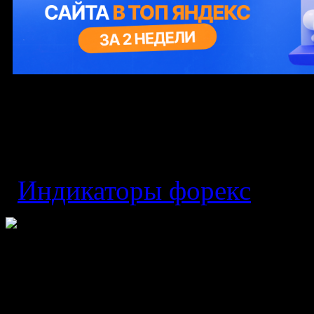
Индикатор MACD Xtr 
проверенного инстру
Индикаторы форекс
0 C
Индикатор MACD 