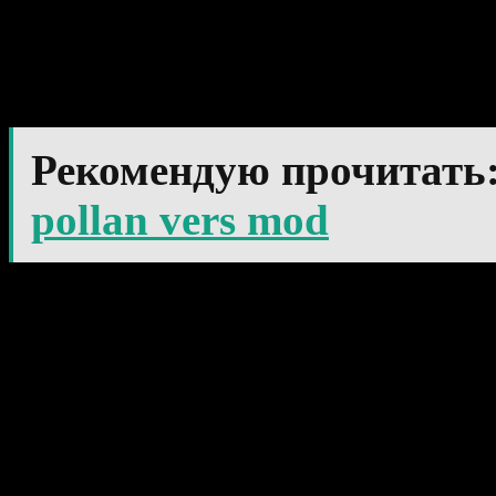
[sociallocker id=»4121″]
Xtr[/sociallocker]
Рекомендую прочитать
pollan vers mod
Индикатор MACD Xtr
Установка алгоритма отли
процесс не должен вызва