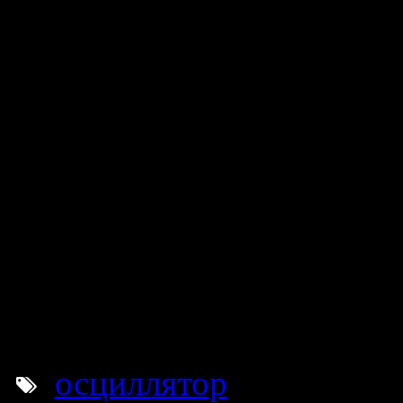
он основан. Для открытия
ориентироваться на столб
обладают зеленным и кра
При условии грамотного
Xtr может стать очень по
методики, которую вы при
Чтобы научиться грамотн
этот алгоритм, воспользуй
осциллятор