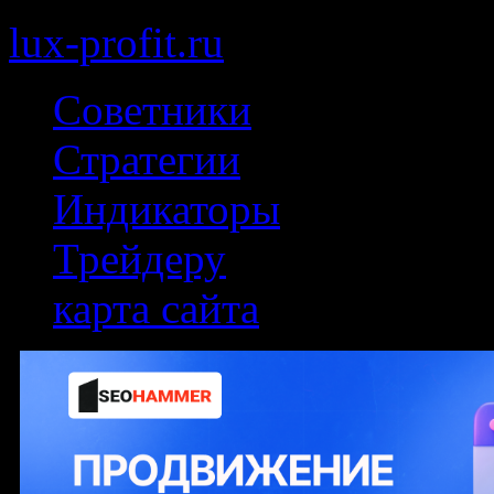
lux-profit.ru
Советники
Стратегии
Индикаторы
Трейдеру
карта сайта