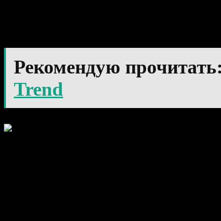
так как уровень волати
своих максимальных зн
Рекомендую прочитать
Trend
Применени
Индикатор MACD Xtr прим
практически так же, как 