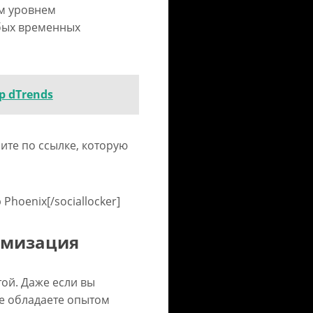
ым уровнем
бых временных
 dTrends
ите по ссылке, которую
 Phoenix[/sociallocker]
имизация
ой. Даже если вы
е обладаете опытом