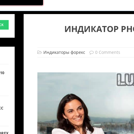
ИНДИКАТОР PH
Индикаторы форекс
0 Comments
10
КС
OREX