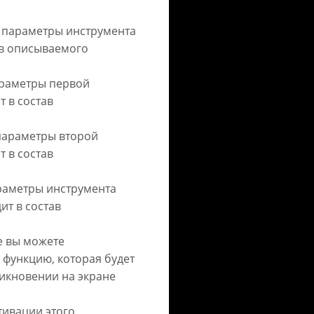
я параметры инструмента
ав описываемого
параметры первой
т в состав
 параметры второй
т в состав
араметры инструмента
ит в состав
е вы можете
функцию, которая будет
никновении на экране
тивации этого