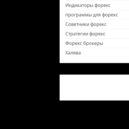
Индикаторы форекс
программы для форекс
Советники форекс
Стратегии форекс
Форекс брокеры
Халява