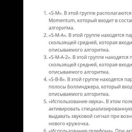
«S-M». В этой группе располагаютс
Momentum, который входит в сост
алгоритма.
«S-M-A». В этой группе находятся 
скользящей средней, которая входи
описываемого алгоритма.
«S-M-A-2». В этой группе находятся
скользящей средней, которая входи
описываемого алгоритма.
«S-B-B». В этой группе находятся п
полосы Боллинджера, который вход
описываемого алгоритма.
«Использование-звука». В этом пол
активировать специализированную 
выдавать звуковой сигнал при воз
нового кружочка.
«Использование-телефона». При ак