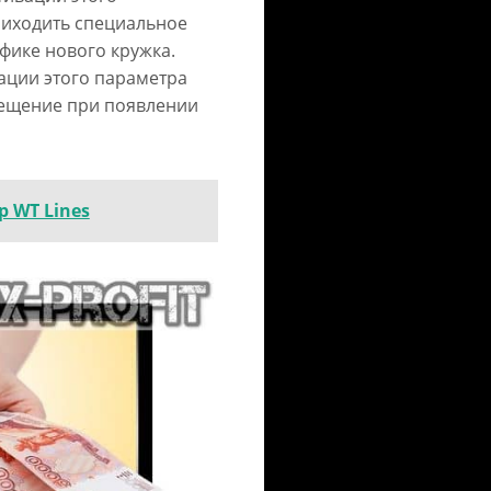
риходить специальное
фике нового кружка.
ации этого параметра
вещение при появлении
 WT Lines