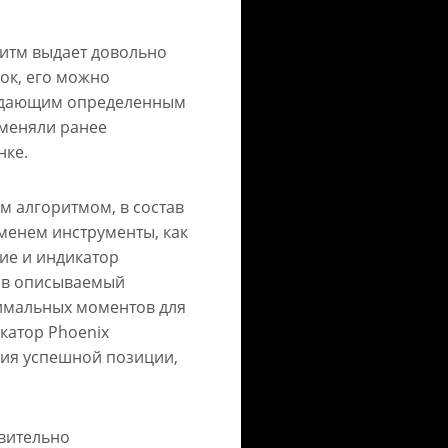
ритм выдает довольно
ок, его можно
ладающим определенным
именяли ранее
нке.
м алгоритмом, в состав
менем инструменты, как
ие и индикатор
ов описываемый
имальных моментов для
икатор Phoenix
ния успешной позиции,
вительно