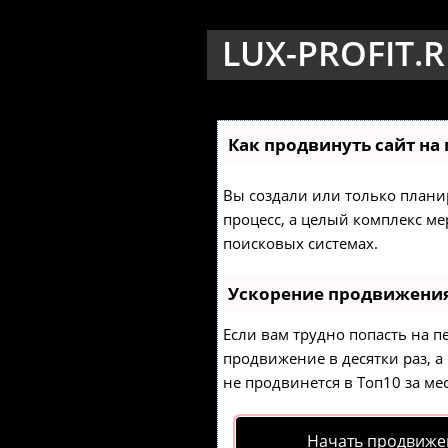
LUX-PROFIT.
Как продвинуть сайт на
Вы создали или только планир
процесс, а целый комплекс м
поисковых системах.
Ускорение продвижени
Если вам трудно попасть на п
продвижение в десятки раз, а
не продвинется в Топ10 за мес
Начать продвиже