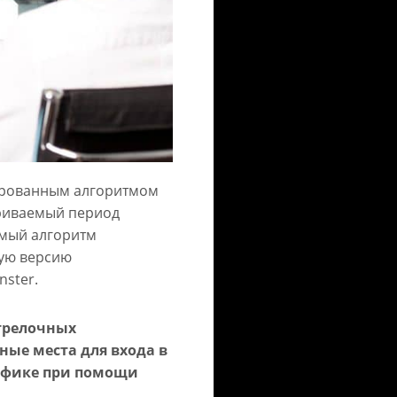
ированным алгоритмом
триваемый период
емый алгоритм
ую версию
ster.
стрелочных
ные места для входа в
рафике при помощи