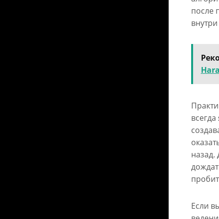
после 
внутри
Рек
Har
Практи
всегда
создав
оказат
назад.
дождат
пробит
Если в
ведения