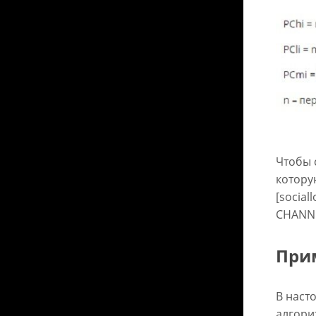
Чтобы 
котору
[social
CHANNEL
При
В наст
алгори