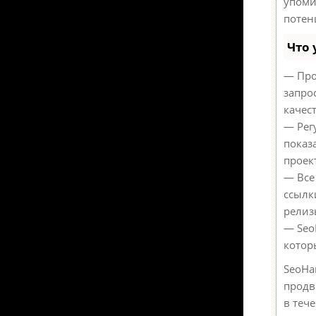
упоми
потен
Что 
— Про
запро
качес
— Рег
показ
проек
— Все
ссылк
релиз
— Seo
котор
SeoHa
продв
в теч