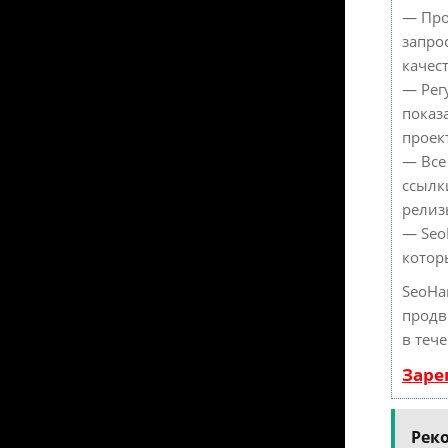
— Про
запро
качес
— Рег
показ
проек
— Все
ссылк
релиз
— Seo
котор
SeoHa
продв
в теч
Заре
Рек