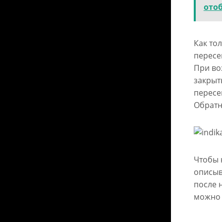
ото
Как то
пересе
При во
закрыть
пересе
Обратн
Чтобы 
описыв
после 
можно 