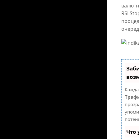
валютн
RSI St
процед
очеред
Заби
воз
Кажда
Трафи
прозр
упоми
потен
Что 