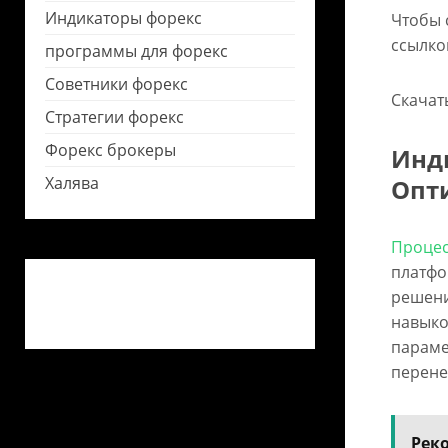
Индикаторы форекс
Чтобы 
ссылко
программы для форекс
Советники форекс
Скачат
Стратегии форекс
Форекс брокеры
Инди
Халява
Опт
Процес
платфо
решени
навыко
параме
перене
Рек