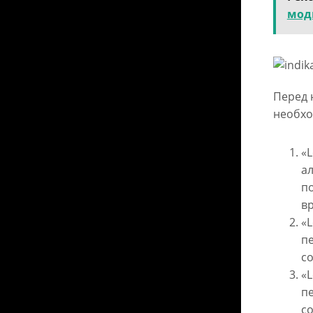
мод
Перед 
необхо
«L
ал
по
вр
«L
пе
со
«L
пе
со