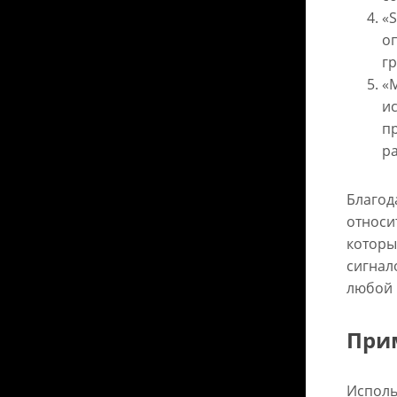
«S
о
гр
«M
и
п
ра
Благод
относи
которы
сигнал
любой 
При
Исполь