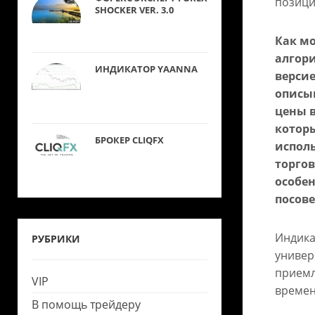
позици
SHOCKER VER. 3.0
Как м
алгор
ИНДИКАТОР YAANNA
версие
описы
цены 
которы
БРОКЕР CLIQFX
испол
торгов
особе
посов
Индика
РУБРИКИ
универ
приемл
VIP
времен
В помощь трейдеру