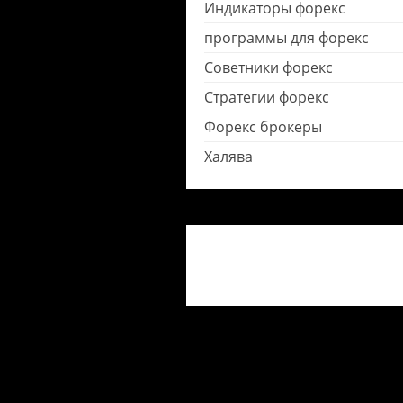
Индикаторы форекс
программы для форекс
Советники форекс
Стратегии форекс
Форекс брокеры
Халява