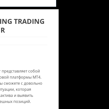
ING TRADING
ER
r представляет собой
овой платформы МТ4.
ы сможете с довольно
туации, которая
актива и выявить
пешных позиций.