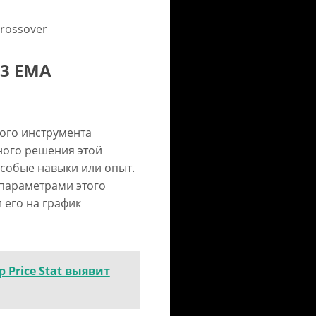
Crossover
 3 EMA
ого инструмента
ного решения этой
особые навыки или опыт.
параметрами этого
 его на график
 Price Stat выявит