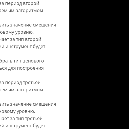
 за период второй
ваемым алгоритмом
новить значение смещения
новому уровню.
чает за тип второй
ий инструмент будет
ыбрать тип ценового
ься для построения
 за период третьей
ваемым алгоритмом
новить значение смещения
новому уровню.
ает за тип третьей
ий инструмент будет