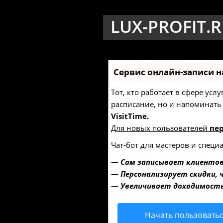
LUX-PROFIT.
Сервис онлайн-записи н
Тот, кто работает в сфере усл
расписание, но и напоминат
VisitTime.
Для новых пользователей
пе
Чат-бот для мастеров и специ
—
Сам записывает клиентов
—
Персонализирует скидки, 
—
Увеличивает доходимость
Начать пользовать