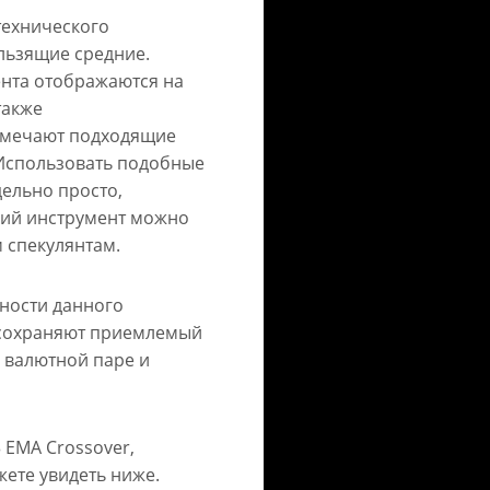
технического
ользящие средние.
ента отображаются на
также
тмечают подходящие
 Использовать подобные
дельно просто,
кий инструмент можно
 спекулянтам.
ности данного
ы сохраняют приемлемый
 валютной паре и
 EMA Crossover,
жете увидеть ниже.