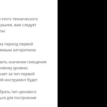
 этого технического
рынке, вам следует
ры:
 за период первой
ваемым алгоритмом
новить значение смещения
новому уровню.
чает за тип первой
ий инструмент будет
ыбрать тип ценового
ься для построения