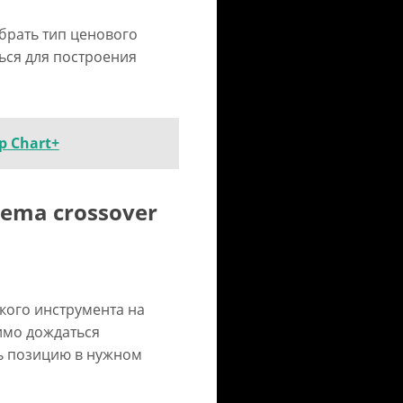
ыбрать тип ценового
ься для построения
 Chart+
кого инструмента на
имо дождаться
ть позицию в нужном