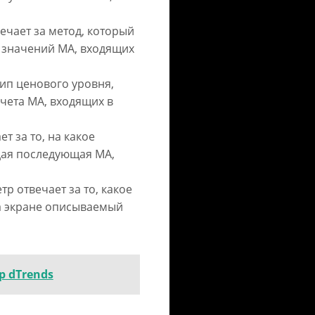
ечает за метод, который
 значений MA, входящих
тип ценового уровня,
чета MA, входящих в
ет за то, на какое
дая последующая MA,
тр отвечает за то, какое
а экране описываемый
 dTrends