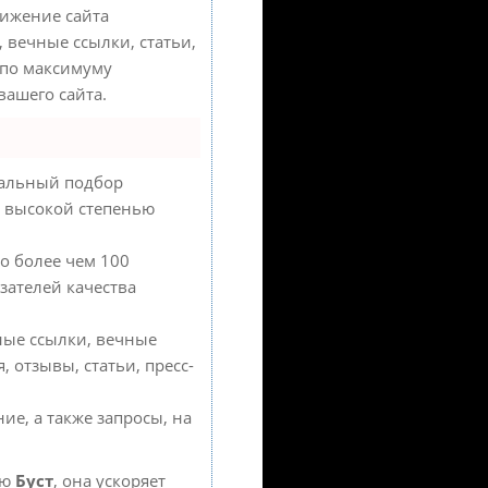
ижение сайта
 вечные ссылки, статьи,
 по максимуму
ашего сайта.
уальный подбор
с высокой степенью
о более чем 100
зателей качества
ные ссылки, вечные
 отзывы, статьи, пресс-
ие, а также запросы, на
ию
Буст
, она ускоряет