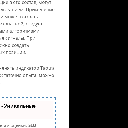
ие в его состав, могут
аздыванием. Применение
ий может вызвать
езопасной, следует
ными алгоритмами,
ые сигналы. При
ожно создать
ых позиций.
енять индикатор Taotra,
остаточно опыта, можно
.
 - Уникальные
кетам оценки:
SEO,