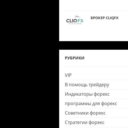
БРОКЕР CLIQFX
РУБРИКИ
VIP
В помощь трейдеру
Индикаторы форекс
программы для форекс
Советники форекс
Стратегии форекс