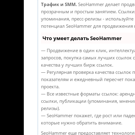
Трафик и SMM.
SeoHammer делает продв
прозрачным и простым занятием. Ссылки,
упоминания, пресс-релизы - используйте
потенциал SeoHammer для продвижения в
Что умеет делать SeoHammer
— Продвижение в один клик, интеллект
запросов, покупка самых лучших ссылок 
качества у лучших бирж ссылок.
— Регулярная проверка качества ссылок п
показателям и ежедневный пересчет пока
проекта.
— Все известные форматы ссылок: аренд
ссылки, публикации (упоминания, мнения,
релизы).
— SeoHammer покажет, где рост или паден
которые нужно обратить внимание.
SeoHammer еще предоставляет технолог