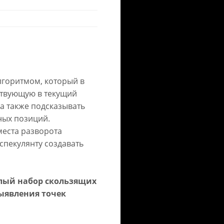
лгоритмом, который в
ствующую в текущий
а также подсказывать
ных позиций.
еста разворота
спекулянту создавать
елый набор скользящих
ыявления точек