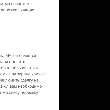
ритма вы можете
кране скользящих
на MA, он является
даря простоте
тивно пользоваться
аемые на экране кривые
заключить сделку на
дажу, вам необходимо
итма снизу пересекут