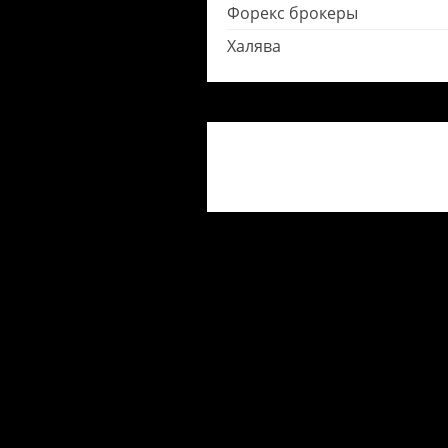
Форекс брокеры
Халява