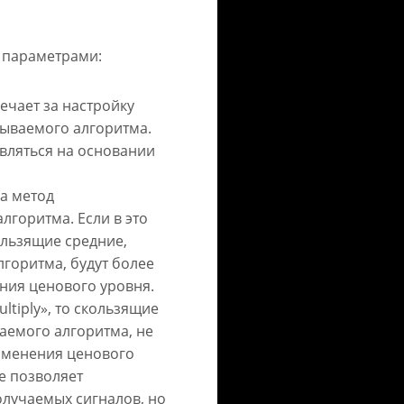
 параметрами:
вечает за настройку
сываемого алгоритма.
твляться на основании
за метод
горитма. Если в это
ользящие средние,
горитма, будут более
ния ценового уровня.
ltiply», то скользящие
аемого алгоритма, не
зменения ценового
е позволяет
олучаемых сигналов, но