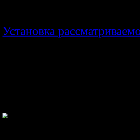
Индикатор ThreeLine
Установка рассматриваемо
элементарной. Вы без про
даже в том случае, если 
инструментами. После зап
алгоритма перед вами поя
параметрами.
Вам предстоит 