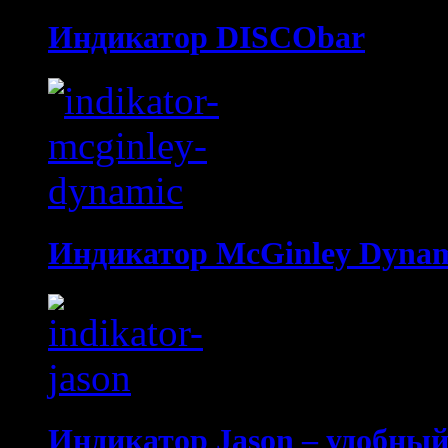
Индикатор DISCObar
Индикатор McGinley Dyna
Индикатор Jason – удобны