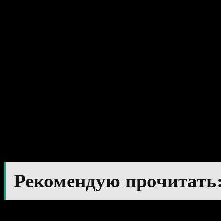
описываемого алгоритм
временном интервале D
«Show-W01». При актив
описываемого алгоритм
временном интервале W
«Show-MN1». Эту функц
для отображения сигна
Рекомендую прочитать