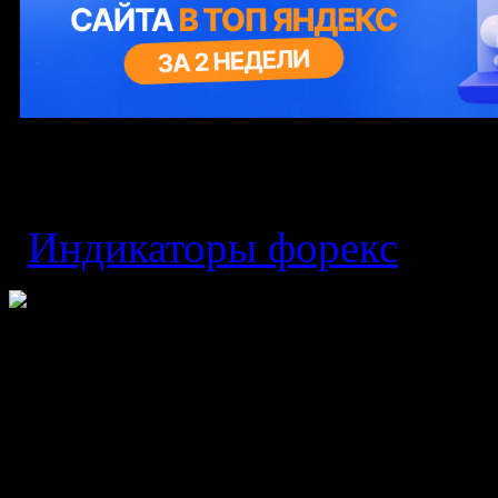
Индикатор ThreeLine
Индикаторы форекс
0 C
Индикатор Three
техническим инструменто
МТ5. С помощью данного