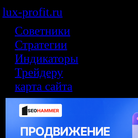
lux-profit.ru
Советники
Стратегии
Индикаторы
Трейдеру
карта сайта