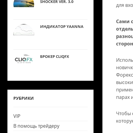
SHOCKER VER. 3.0
для вхо
Сами 
ИНДИКАТОР YAANNA
отдел
разноц
сторон
БРОКЕР CLIQFX
Исполь
новичк
Форекс
высоки
примен
парах 
РУБРИКИ
Чтобы 
VIP
котору
В помощь трейдеру