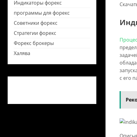
Индикаторы форекс
Скачат
программы для форекс
Инд
Советники форекс
Стратегии форекс
Процес
Форекс брокеры
предел
Халява
задаче
облада
запуск
с его 
Рек
Описыв