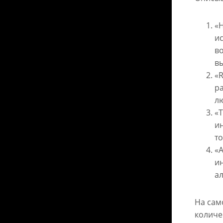
«H
и
в
в
«R
р
л
«T
и
то
«A
ин
а
На сам
количе