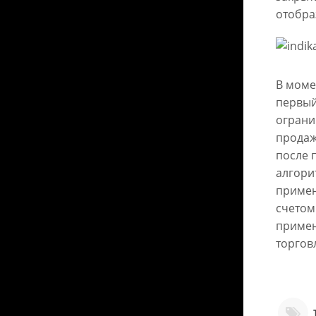
отобра
В моме
первый
ограни
продаж
после 
алгори
примен
счетом
примен
торгов