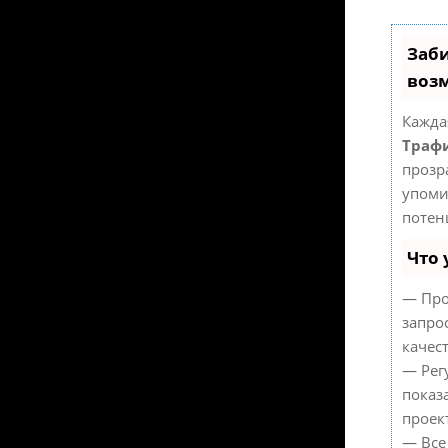
Заби
воз
Кажда
Трафи
прозр
упоми
потен
Что 
— Про
запро
качес
— Рег
показ
проек
— Все