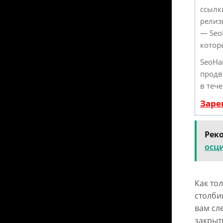
ссылк
релиз
— Seo
котор
SeoHa
продв
в теч
Заре
Рек
осци
Как то
столби
вам сле
закрыт