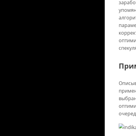
зарабо
упомян
алгори
параме
коррек
оптими
спекул
При
Описыв
примен
выбран
оптими
очеред