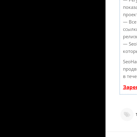
показ
проек
— Все
ссылк
релиз
— Seo
котор
SeoHa
продв
в теч
Заре