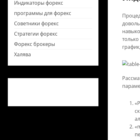
Индикаторы форекс
программы для форекс
Процед
Советники форекс
доволь
навыко
Стратегии форекс
только
Форекс брокеры
график
Халява
Рассма
параме
«P
с
а
«
п