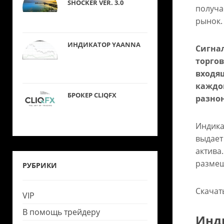
SHOCKER VER. 3.0
получа
рынок.
ИНДИКАТОР YAANNA
Сигна
торгов
входя
каждог
БРОКЕР CLIQFX
разно
Индика
выдает
актива
размещ
РУБРИКИ
Скачат
VIP
В помощь трейдеру
Инд