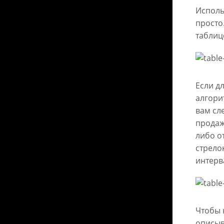
Исполь
просто
таблиц
Если д
алгори
вам сл
продаж
либо о
стрело
интерв
Чтобы 
описыв