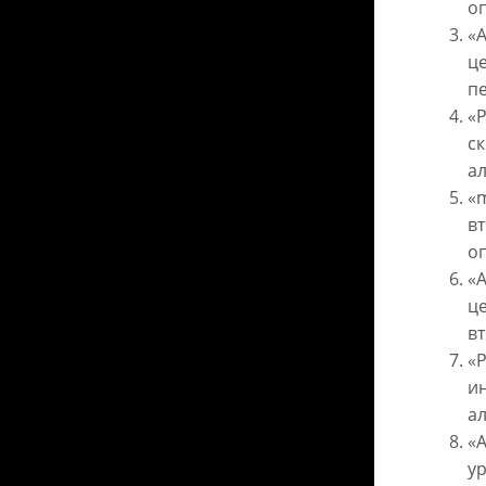
о
«A
це
п
«P
с
а
«
в
о
«A
це
в
«P
ин
а
«A
ур