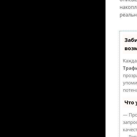
накопл
реальн
Заби
воз
Кажда
Трафи
прозр
упоми
потен
Что 
— Про
запро
качес
— Рег