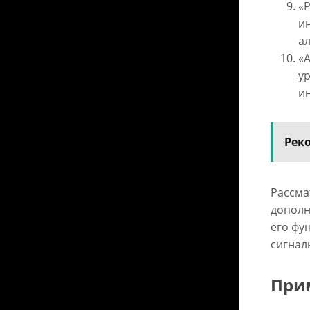
«P
ин
а
«A
ур
и
Рек
Рассма
дополн
его фу
сигнал
При