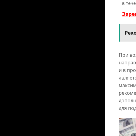
в теч
Заре
Рек
При во
направ
и в пр
являет
максим
рекоме
дополн
для по