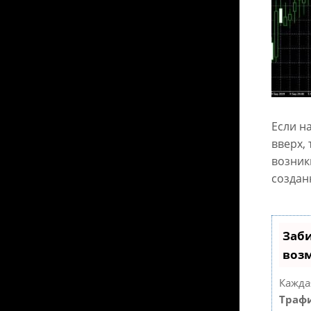
Если н
вверх,
возник
создан
Заби
воз
Кажда
Трафи