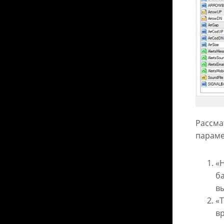
Рассма
параме
«H
б
в
«T
в