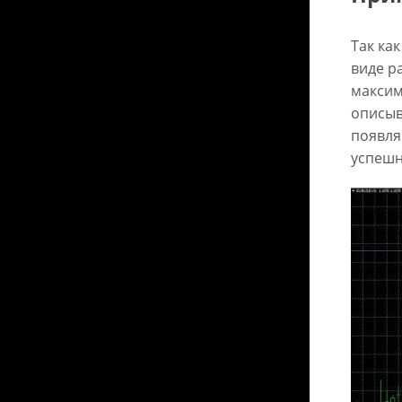
Так ка
виде р
максим
описыв
появля
успешн