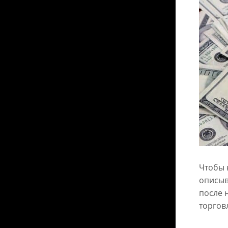
Чтобы 
описыв
после 
торгов