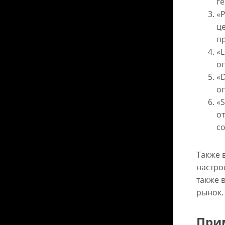
г
«P
ц
п
«L
о
«D
о
«S
о
с
Также 
настро
также 
рынок.
При