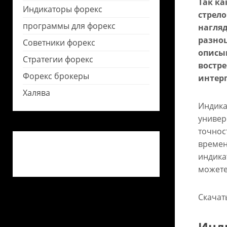
Так к
Индикаторы форекс
стрел
программы для форекс
нагля
разноц
Советники форекс
описы
Стратегии форекс
востр
Форекс брокеры
интер
Халява
Индика
универ
точнос
времен
индика
можете
Скачат
Инди