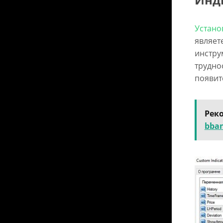
Устано
являет
инстру
трудно
появит
Рек
bba