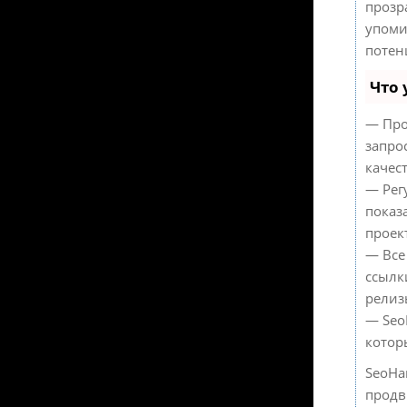
прозр
упоми
потен
Что 
— Про
запро
качес
— Рег
показ
проек
— Все
ссылк
релиз
— Seo
котор
SeoHa
продв