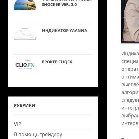
SHOCKER VER. 3.0
ИНДИКАТОР YAANNA
Индика
специа
БРОКЕР CLIQFX
операт
оптима
выявле
алгори
следуе
РУБРИКИ
интегр
выбран
интерв
VIP
В помощь трейдеру