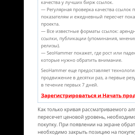
качества у лучших бирж ссылок.
— Регулярная проверка качества ссылок п
показателям и ежедневный пересчет пока
проекта.
— Все известные форматы ссылок: аренд
ссылки, публикации (упоминания, мнения,
релизы).
— SeoHammer покажет, где рост или паден
которые нужно обратить внимание.
SeoHammer еще предоставляет технолог
продвижение в десятки раз, а первые рез
в течение первых 7 дней.
Зарегистрироваться и Начать пр
Как только кривая рассматриваемого ал
пересечет ценовой уровень, необходим
покупку. При появлении на экране обра
необходимо закрыть позицию на покупку