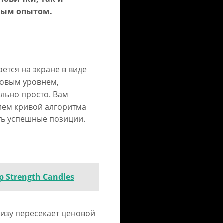
ным опытом.
ется на экране в виде
новым уровнем,
ольно просто. Вам
ием кривой алгоритма
ть успешные позиции.
 Strength Candles
изу пересекает ценовой