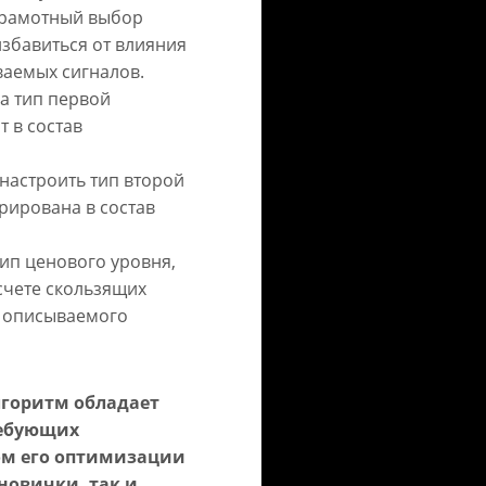
Грамотный выбор
избавиться от влияния
аемых сигналов.
за тип первой
т в состав
 настроить тип второй
рирована в состав
тип ценового уровня,
счете скользящих
в описываемого
лгоритм обладает
ребующих
ом его оптимизации
 новички, так и