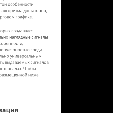
той особенности,
 алгоритма достаточно,
орговом графике.
торых создавался
льно наглядные сигналы
собенности,
популярностью среди
ольно универсальным,
сть выдаваемых сигналов
интервалах. Чтобы
ь размещенной ниже
зация