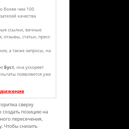
о более чем 100
зателей качества
ные ссылки, вечные
 отзывы, статьи, пресс-
ие, а также запросы, на
ию
Буст
, она ускоряет
ультаты появляются уже
одвижение
горитма сверху
о создать позицию на
тного пересечения,
. Чтобы снизить