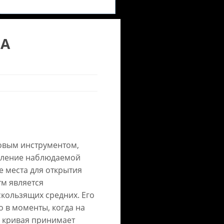
MA
овым инструментом,
вление наблюдаемой
е места для открытия
м является
кользящих средних. Его
о в моменты, когда на
о кривая принимает