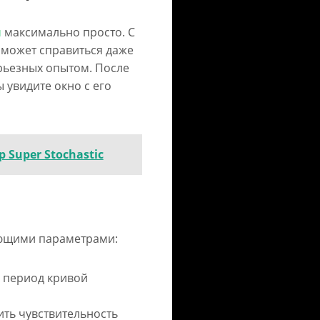
м
максимально просто. С
 может справиться даже
рьезных опытом. После
 увидите окно с его
 Super Stochastic
ющими параметрами:
а период кривой
ить чувствительность