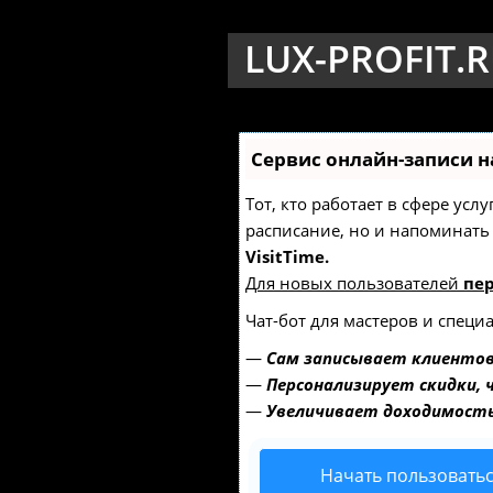
LUX-PROFIT.
Сервис онлайн-записи н
Тот, кто работает в сфере усл
расписание, но и напоминат
VisitTime.
Для новых пользователей
пе
Чат-бот для мастеров и специ
—
Сам записывает клиентов
—
Персонализирует скидки, 
—
Увеличивает доходимость
Начать пользовать