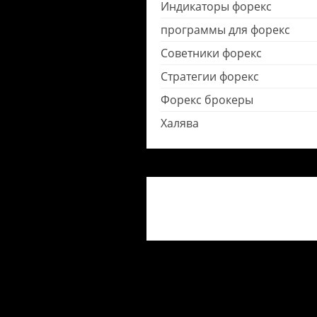
Индикаторы форекс
программы для форекс
Советники форекс
Стратегии форекс
Форекс брокеры
Халява